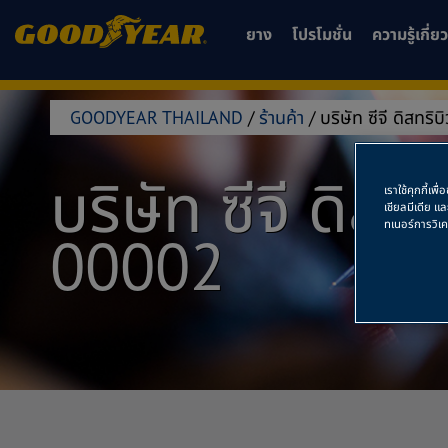
ยาง
โปรโมชั่น
ความรู้เกี่
GOODYEAR THAILAND
/
ร้านค้า
/
บริษัท ซีจี ดิสทริ
บริษัท ซีจี ดิสทร
เราใช้คุกกี้เ
เชียลมีเดีย แ
ทเนอร์การวิเ
00002