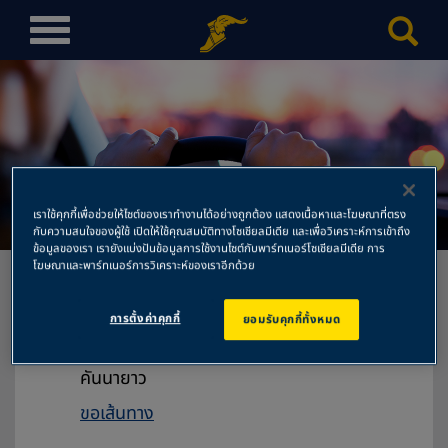
T
o
g
g
l
e
n
บริษัท จรัสล้อแม็ก จำกัด
a
เราใช้คุกกี้เพื่อช่วยให้ไซต์ของเราทำงานได้อย่างถูกต้อง แสดงเนื้อหาและโฆษณาที่ตรง
v
กับความสนใจของผู้ใช้ เปิดให้ใช้คุณสมบัติทางโซเชียลมีเดีย และเพื่อวิเคราะห์การเข้าถึง
ข้อมูลของเรา เรายังแบ่งปันข้อมูลการใช้งานไซต์กับพาร์ทเนอร์โซเชียลมีเดีย การ
i
โฆษณาและพาร์ทเนอร์การวิเคราะห์ของเราอีกด้วย
g
a
การตั้งค่าคุกกี้
ยอมรับคุกกี้ทั้งหมด
t
บริษัท จรัสล้อแม็ก จำกัด
i
65/16 หมู่ที่ 11 ถนนรามอินทรา แขวง
o
คันนายาว
n
ขอเส้นทาง