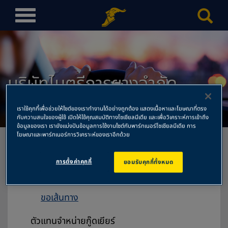
T
o
g
g
l
บริษัทไมตรีการยางจำกัด
e
n
สำนักงานใหญ่
a
เราใช้คุกกี้เพื่อช่วยให้ไซต์ของเราทำงานได้อย่างถูกต้อง แสดงเนื้อหาและโฆษณาที่ตรง
v
กับความสนใจของผู้ใช้ เปิดให้ใช้คุณสมบัติทางโซเชียลมีเดีย และเพื่อวิเคราะห์การเข้าถึง
ข้อมูลของเรา เรายังแบ่งปันข้อมูลการใช้งานไซต์กับพาร์ทเนอร์โซเชียลมีเดีย การ
i
โฆษณาและพาร์ทเนอร์การวิเคราะห์ของเราอีกด้วย
g
a
การตั้งค่าคุกกี้
ยอมรับคุกกี้ทั้งหมด
t
บริษัทไมตรีการยางจำกัด สำนักงานใหญ่
i
70-70/1 ถนนไมตรีจิตต์ แขวงป้อมปราบ
o
ขอเส้นทาง
n
ตัวแทนจำหน่ายกู๊ดเยียร์