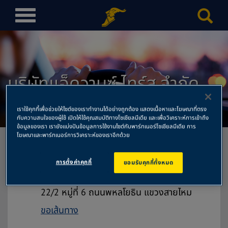
T
o
g
g
l
บริษัทแอ็ดวานซ์ ไทร์ส จำกัด
e
n
สำนักงานใหญ่
a
เราใช้คุกกี้เพื่อช่วยให้ไซต์ของเราทำงานได้อย่างถูกต้อง แสดงเนื้อหาและโฆษณาที่ตรง
v
กับความสนใจของผู้ใช้ เปิดให้ใช้คุณสมบัติทางโซเชียลมีเดีย และเพื่อวิเคราะห์การเข้าถึง
ข้อมูลของเรา เรายังแบ่งปันข้อมูลการใช้งานไซต์กับพาร์ทเนอร์โซเชียลมีเดีย การ
i
โฆษณาและพาร์ทเนอร์การวิเคราะห์ของเราอีกด้วย
g
a
การตั้งค่าคุกกี้
ยอมรับคุกกี้ทั้งหมด
t
บริษัทแอ็ดวานซ์ ไทร์ส จำกัด สำนักงาน
i
ใหญ่
o
22/2 หมู่ที่ 6 ถนนพหลโยธิน แขวงสายไหม
n
ขอเส้นทาง