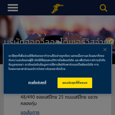
T
o
g
g
l
บริษัทฮอทวีลออโต้เซอร์วิสจำกัด
e
n
สำนักงานใหญ่
a
เราใช้คุกกี้เพื่อช่วยให้ไซต์ของเราทำงานได้อย่างถูกต้อง แสดงเนื้อหาและโฆษณาที่ตรง
v
กับความสนใจของผู้ใช้ เปิดให้ใช้คุณสมบัติทางโซเชียลมีเดีย และเพื่อวิเคราะห์การเข้าถึง
i
ข้อมูลของเรา เรายังแบ่งปันข้อมูลการใช้งานไซต์กับพาร์ทเนอร์โซเชียลมีเดีย การ
โฆษณาและพาร์ทเนอร์การวิเคราะห์ของเราอีกด้วย
g
a
การตั้งค่าคุกกี้
ยอมรับคุกกี้ทั้งหมด
t
บริษัทฮอทวีลออโต้เซอร์วิสจำกัด
i
สำนักงานใหญ่
o
48/490 ซอยเสรีไทย 25 ถนนเสรีไทย แขวง
n
คลองกุ่ม
ขอเส้นทาง