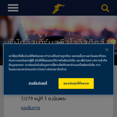
T
o
g
g
l
บริษัทอีสเทิร์นสตีลโลจิสติกส์
e
n
จำกัด สำนักงานใหญ่
a
เราใช้คุกกี้เพื่อช่วยให้ไซต์ของเราทำงานได้อย่างถูกต้อง แสดงเนื้อหาและโฆษณาที่ตรง
v
กับความสนใจของผู้ใช้ เปิดให้ใช้คุณสมบัติทางโซเชียลมีเดีย และเพื่อวิเคราะห์การเข้าถึง
ข้อมูลของเรา เรายังแบ่งปันข้อมูลการใช้งานไซต์กับพาร์ทเนอร์โซเชียลมีเดีย การ
i
โฆษณาและพาร์ทเนอร์การวิเคราะห์ของเราอีกด้วย
g
a
การตั้งค่าคุกกี้
ยอมรับคุกกี้ทั้งหมด
t
บริษัทอีสเทิร์นสตีลโลจิสติกส์จำกัด
i
สำนักงานใหญ่
o
7/279 หมู่ที่ 3 ต.เนินพระ
n
ขอเส้นทาง