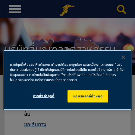
T
o
g
g
l
บริษัทสี่มณฑลอุตสาหกรรม
e
n
จำกัด
a
เราใช้คุกกี้เพื่อช่วยให้ไซต์ของเราทำงานได้อย่างถูกต้อง แสดงเนื้อหาและโฆษณาที่ตรง
v
กับความสนใจของผู้ใช้ เปิดให้ใช้คุณสมบัติทางโซเชียลมีเดีย และเพื่อวิเคราะห์การเข้าถึง
ข้อมูลของเรา เรายังแบ่งปันข้อมูลการใช้งานไซต์กับพาร์ทเนอร์โซเชียลมีเดีย การ
i
โฆษณาและพาร์ทเนอร์การวิเคราะห์ของเราอีกด้วย
g
a
การตั้งค่าคุกกี้
ยอมรับคุกกี้ทั้งหมด
t
บริษัทสี่มณฑลอุตสาหกรรมจำกัด
i
59 หมู่ 9 ถนนพุทธมณฑลสาย 4 ต.กระทุ่ม
o
ล้ม
n
ขอเส้นทาง