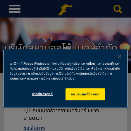
T
o
g
g
l
บริษัทสยามออโต้แบคส์จำกัด
e
n
สำนักงานใหญ่
a
เราใช้คุกกี้เพื่อช่วยให้ไซต์ของเราทำงานได้อย่างถูกต้อง แสดงเนื้อหาและโฆษณาที่ตรง
v
กับความสนใจของผู้ใช้ เปิดให้ใช้คุณสมบัติทางโซเชียลมีเดีย และเพื่อวิเคราะห์การเข้าถึง
i
ข้อมูลของเรา เรายังแบ่งปันข้อมูลการใช้งานไซต์กับพาร์ทเนอร์โซเชียลมีเดีย การ
โฆษณาและพาร์ทเนอร์การวิเคราะห์ของเราอีกด้วย
g
a
การตั้งค่าคุกกี้
ยอมรับคุกกี้ทั้งหมด
t
บริษัทสยามออโต้แบคส์จำกัด สำนักงาน
i
ใหญ่
o
1/2 ถนนนราธิวาสราชนครินทร์ แขวง
n
ยานนาวา
ขอเส้นทาง