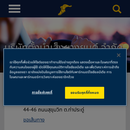
T
o
g
g
l
บริษัทตั้งนำเส็งยางยนต์ จำกัด
e
n
สำนักงานใหญ่
a
เราใช้คุกกี้เพื่อช่วยให้ไซต์ของเราทำงานได้อย่างถูกต้อง แสดงเนื้อหาและโฆษณาที่ตรง
v
กับความสนใจของผู้ใช้ เปิดให้ใช้คุณสมบัติทางโซเชียลมีเดีย และเพื่อวิเคราะห์การเข้าถึง
ข้อมูลของเรา เรายังแบ่งปันข้อมูลการใช้งานไซต์กับพาร์ทเนอร์โซเชียลมีเดีย การ
i
โฆษณาและพาร์ทเนอร์การวิเคราะห์ของเราอีกด้วย
g
a
การตั้งค่าคุกกี้
ยอมรับคุกกี้ทั้งหมด
t
บริษัทตั้งนำเส็งยางยนต์ จำกัด สำนักงาน
i
ใหญ่
o
44-46 ถนนสุขุมวิท ต.ท่าประดู่
n
ขอเส้นทาง