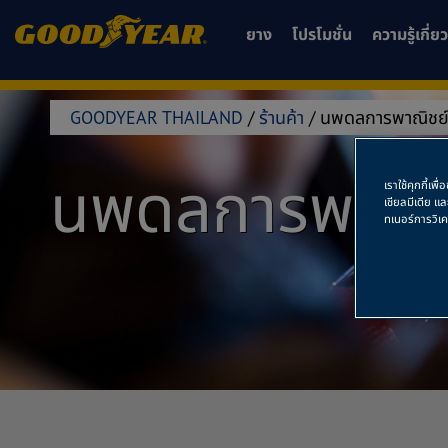
ยาง
โปรโมชั่น
ความรู้เกี่
GOODYEAR THAILAND
/
ร้านค้า
/
นพดลการพาณิชย
นพดลการพาณิช
เราใช้คุกกี้เ
เชียลมีเดีย แ
ทเนอร์การวิเ