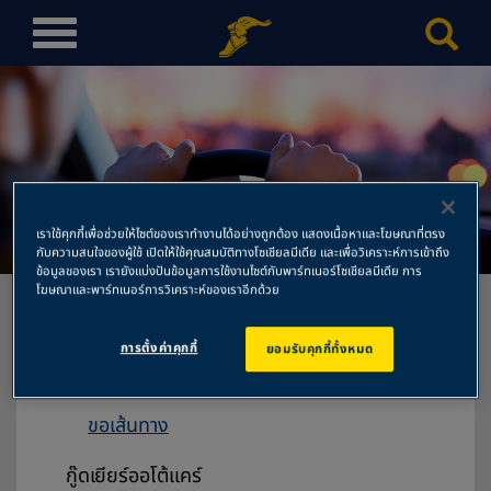
T
o
g
g
l
e
n
ท็อปเรเดียล
a
เราใช้คุกกี้เพื่อช่วยให้ไซต์ของเราทำงานได้อย่างถูกต้อง แสดงเนื้อหาและโฆษณาที่ตรง
v
กับความสนใจของผู้ใช้ เปิดให้ใช้คุณสมบัติทางโซเชียลมีเดีย และเพื่อวิเคราะห์การเข้าถึง
ข้อมูลของเรา เรายังแบ่งปันข้อมูลการใช้งานไซต์กับพาร์ทเนอร์โซเชียลมีเดีย การ
i
โฆษณาและพาร์ทเนอร์การวิเคราะห์ของเราอีกด้วย
g
a
การตั้งค่าคุกกี้
ยอมรับคุกกี้ทั้งหมด
t
ท็อปเรเดียล
i
172 หมู่8 ต.อิสาณ
o
ขอเส้นทาง
n
กู๊ดเยียร์ออโต้แคร์