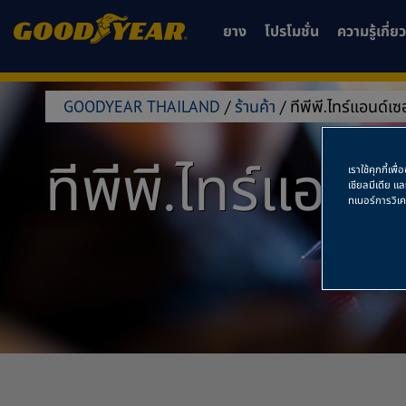
ยาง
โปรโมชั่น
ความรู้เกี่
GOODYEAR THAILAND
/
ร้านค้า
/
ทีพีพี.ไทร์แอนด์เซอ
ทีพีพี.ไทร์แอนด์
เราใช้คุกกี้เ
เชียลมีเดีย แ
ทเนอร์การวิเ