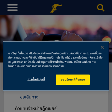
T
o
g
g
l
e
n
ทองอนันต์รวมยนต์
a
เราใช้คุกกี้เพื่อช่วยให้ไซต์ของเราทำงานได้อย่างถูกต้อง แสดงเนื้อหาและโฆษณาที่ตรง
v
กับความสนใจของผู้ใช้ เปิดให้ใช้คุณสมบัติทางโซเชียลมีเดีย และเพื่อวิเคราะห์การเข้าถึง
ข้อมูลของเรา เรายังแบ่งปันข้อมูลการใช้งานไซต์กับพาร์ทเนอร์โซเชียลมีเดีย การ
i
โฆษณาและพาร์ทเนอร์การวิเคราะห์ของเราอีกด้วย
g
a
การตั้งค่าคุกกี้
ยอมรับคุกกี้ทั้งหมด
t
ทองอนันต์รวมยนต์
i
394/1-2 ถนนอู่ทอง ต.ปากแพรก
o
ขอเส้นทาง
n
ตัวแทนจำหน่ายกู๊ดเยียร์