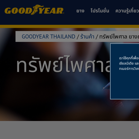
ยาง
โปรโมชั่น
ความรู้เกี่
GOODYEAR THAILAND
/
ร้านค้า
/
ทรัพย์ไพศาล ยาง
ทรัพย์ไพศาล ย
เราใช้คุกกี้เ
เชียลมีเดีย แ
ทเนอร์การวิเ