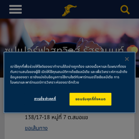
T
o
g
g
l
ซุปเปอร์ฟาสทวิลส์ รัฐธานนท์
e
n
สำนักงานใหญ่
a
เราใช้คุกกี้เพื่อช่วยให้ไซต์ของเราทำงานได้อย่างถูกต้อง แสดงเนื้อหาและโฆษณาที่ตรง
v
กับความสนใจของผู้ใช้ เปิดให้ใช้คุณสมบัติทางโซเชียลมีเดีย และเพื่อวิเคราะห์การเข้าถึง
ข้อมูลของเรา เรายังแบ่งปันข้อมูลการใช้งานไซต์กับพาร์ทเนอร์โซเชียลมีเดีย การ
i
โฆษณาและพาร์ทเนอร์การวิเคราะห์ของเราอีกด้วย
g
a
การตั้งค่าคุกกี้
ยอมรับคุกกี้ทั้งหมด
t
ซุปเปอร์ฟาสทวิลส์ รัฐธานนท์ สำนักงาน
i
ใหญ่
o
138/17-18 หมู่ที่ 7 ต.สมอแข
n
ขอเส้นทาง