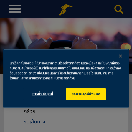
T
o
g
g
l
e
n
ชนะพลออโต้บอย
a
เราใช้คุกกี้เพื่อช่วยให้ไซต์ของเราทำงานได้อย่างถูกต้อง แสดงเนื้อหาและโฆษณาที่ตรง
v
กับความสนใจของผู้ใช้ เปิดให้ใช้คุณสมบัติทางโซเชียลมีเดีย และเพื่อวิเคราะห์การเข้าถึง
ข้อมูลของเรา เรายังแบ่งปันข้อมูลการใช้งานไซต์กับพาร์ทเนอร์โซเชียลมีเดีย การ
i
โฆษณาและพาร์ทเนอร์การวิเคราะห์ของเราอีกด้วย
g
a
การตั้งค่าคุกกี้
ยอมรับคุกกี้ทั้งหมด
t
ชนะพลออโต้บอย
i
236 หมู่ที่ 3 ถนนชัยนาท-สุพรรณบุรี ต.บ้าน
o
กล้วย
n
ขอเส้นทาง