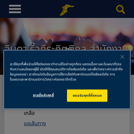
T
o
g
g
l
จินดา ริ้วกีระกิตติกุล สำนักงาน
e
n
ใหญ่
a
เราใช้คุกกี้เพื่อช่วยให้ไซต์ของเราทำงานได้อย่างถูกต้อง แสดงเนื้อหาและโฆษณาที่ตรง
v
กับความสนใจของผู้ใช้ เปิดให้ใช้คุณสมบัติทางโซเชียลมีเดีย และเพื่อวิเคราะห์การเข้าถึง
ข้อมูลของเรา เรายังแบ่งปันข้อมูลการใช้งานไซต์กับพาร์ทเนอร์โซเชียลมีเดีย การ
i
โฆษณาและพาร์ทเนอร์การวิเคราะห์ของเราอีกด้วย
g
a
การตั้งค่าคุกกี้
ยอมรับคุกกี้ทั้งหมด
t
จินดา ริ้วกีระกิตติกุล สำนักงานใหญ่
i
พัทยาการยาง 472/1 ม.4 ถ.สุขุมวิท ต.นา
o
เกลือ
n
ขอเส้นทาง