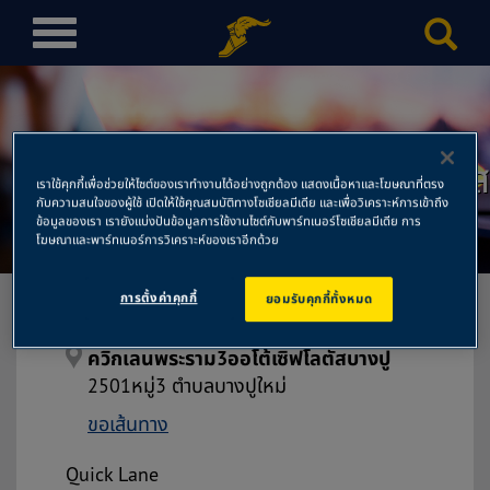
T
o
g
g
l
ควิกเลนพระราม3ออโต้เซิฟโลตัส
e
เราใช้คุกกี้เพื่อช่วยให้ไซต์ของเราทำงานได้อย่างถูกต้อง แสดงเนื้อหาและโฆษณาที่ตรง
n
กับความสนใจของผู้ใช้ เปิดให้ใช้คุณสมบัติทางโซเชียลมีเดีย และเพื่อวิเคราะห์การเข้าถึง
บางปู
a
ข้อมูลของเรา เรายังแบ่งปันข้อมูลการใช้งานไซต์กับพาร์ทเนอร์โซเชียลมีเดีย การ
โฆษณาและพาร์ทเนอร์การวิเคราะห์ของเราอีกด้วย
v
i
การตั้งค่าคุกกี้
ยอมรับคุกกี้ทั้งหมด
g
a
t
ควิกเลนพระราม3ออโต้เซิฟโลตัสบางปู
i
2501หมู่3 ตำบลบางปูใหม่
o
ขอเส้นทาง
n
Quick Lane