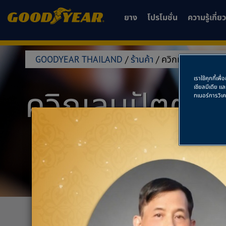
ยาง
โปรโมชั่น
ความรู้เกี่
GOODYEAR THAILAND
/
ร้านค้า
/
ควิกเลนปัตตานี
เราใช้คุกกี้เ
เชียลมีเดีย แ
ควิกเลนปัตตานี
ทเนอร์การวิเ