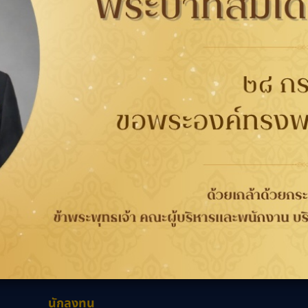
178809
Quick Lane
กับยาง
การรับประกัน
ติดต่อเรา
ติดต
นาคต
การรับประกันคุณภาพ
เกี่ยวกับกู๊ดเยียร์
ที่
จากกระบวนการผลิต 4 ปี
ข่าวสาร
WORRY FREE ขับขี่
ความรับผิดชอบต่อสังคม
เลือก
วกับยาง
ปลอดภัย
ร่วมงานกับเรา
ลอดภัย
การลงทะเบียนเพื่อรับ
นักลงทุนสัมพันธ์
ประกันยาง
ติดต่อเรา
นักลงทุน