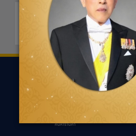
ควิกเลนปัตตานี
0980
75/1หมู่5 ยะรัง
ขอเส้นทาง
ยาง
ความรู้เกี่ยว
ค้นหาตามประเภทของ
นวัตกรรมเพื่ออ
ยาง
แนะนำการเลือกยาง
ค้นหาตามประเภทรถยนต์
เหมาะกับรถคุณ
ความรู้ทั่วไปเกี่ย
เทคนิคการขับขี่ป
ตัวแทนจำหน่ายกู๊ด
เยียร์
คำถามที่พบบ่อย
ค้นหาร้านค้า